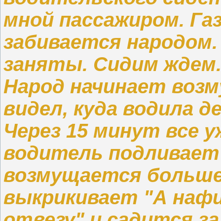
мной пассажиром. Га
забивается народом.
заняты. Сидим ждем.
Народ начинает возм
видел, куда водила д
Через 15 минут все 
водитель подливает 
возмущается больше
выкрикивает "А нафи
отвезу" и садится за