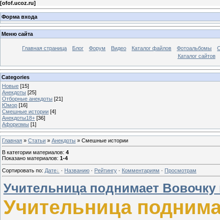
[
ofof.ucoz.ru
]
Форма входа
Меню сайта
Главная страница
Блог
Форум
Видео
Каталог файлов
Фотоальбомы
О
Каталог сайтов
Categories
Новые
[15]
Анекдоты
[25]
Отборные анекдоты
[21]
Юмор
[16]
Смешные истории
[4]
Анекдоты18+
[36]
Афоризмы
[1]
Главная
»
Статьи
»
Анекдоты
» Смешные истории
В категории материалов
:
4
Показано материалов
:
1-4
Сортировать по
:
Дате
·
Названию
·
Рейтингу
·
Комментариям
·
Просмотрам
Учительница поднимает Вовочку 
Учительница поднимае