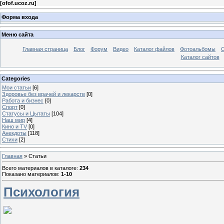
[
ofof.ucoz.ru
]
Форма входа
Меню сайта
Главная страница
Блог
Форум
Видео
Каталог файлов
Фотоальбомы
О
Каталог сайтов
Categories
Мои статьи
[6]
Здоровье без врачей и лекарств
[0]
Работа и бизнес
[0]
Спорт
[0]
Статусы и Цытаты
[104]
Наш мир
[4]
Кино и TV
[0]
Анекдоты
[118]
Стихи
[2]
Главная
»
Статьи
Всего материалов в каталоге
:
234
Показано материалов
:
1-10
Психология