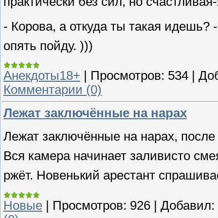
практически без сил, но счастливая-
- Корова, а откуда ты такая идешь? -
опять пойду. )))
Анекдоты18+
|
Просмотров:
534
|
До
Комментарии (0)
Лежат заключённые на нарах
Лежат заключённые на нарах, после о
Вся камера начинает заливисто смеят
ржёт. Новенький арестант спрашивает 
Новые
|
Просмотров:
926
|
Добавил: